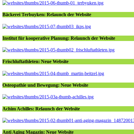
Bäckerei Terbuyken: Relaunch der Website
Institut für kooperative Planung: Relaunch der Website
Frischluftathleten: Neue Website
Osteopathie und Bewegung: Neue Website
Achim Achilles: Relaunch der Website
Anti Aging Magazin: Neue Website