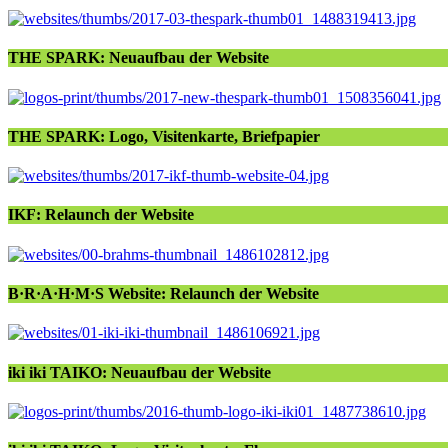
THE SPARK: Neuaufbau der Website
THE SPARK: Logo, Visitenkarte, Briefpapier
IKF: Relaunch der Website
B·R·A·H·M·S Website: Relaunch der Website
iki iki TAIKO: Neuaufbau der Website