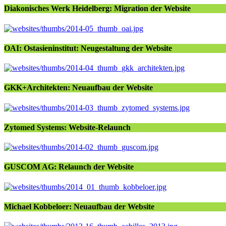
Diakonisches Werk Heidelberg: Migration der Website
OAI: Ostasieninstitut: Neugestaltung der Website
GKK+Architekten: Neuaufbau der Website
Zytomed Systems: Website-Relaunch
GUSCOM AG: Relaunch der Website
Michael Kobbeloer: Neuaufbau der Website