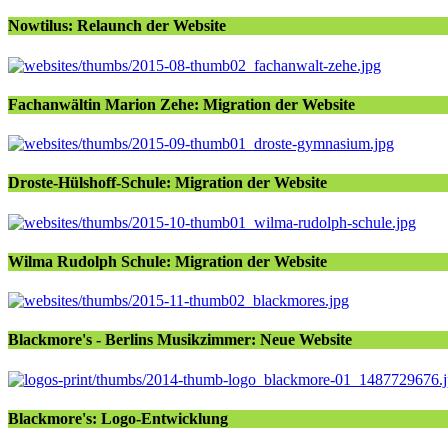
Nowtilus: Relaunch der Website
Fachanwältin Marion Zehe: Migration der Website
Droste-Hülshoff-Schule: Migration der Website
Wilma Rudolph Schule: Migration der Website
Blackmore's - Berlins Musikzimmer: Neue Website
Blackmore's: Logo-Entwicklung