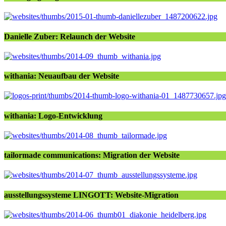
Danielle Zuber: Relaunch der Website
withania: Neuaufbau der Website
withania: Logo-Entwicklung
tailormade communications: Migration der Website
ausstellungssysteme LINGOTT: Website-Migration