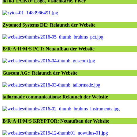
iki iki TAIKO: Logo, Visitenkarte, Flyer
Zytomed Systems DE: Relaunch der Website
B·R·A·H·M·S PCT: Neuaufbau der Website
Guscom AG:: Relaunch der Website
tailormade communications: Relaunch der Website
B·R·A·H·M·S KRYPTOR: Neuaufbau der Website