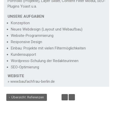
Portfolio (Projekte), Layer Slider, Content Filter Modul, SEO-
Plugins Yoast u.a.
UNSERE AUFGABEN
Konzeption
Neues Webdesign (Layout und Webaufbau)
Website-Programmierung
Responsive Design
Einbau: Projekte mit vielen Filtermöglichkeiten
Kundensupport
Wordpress-Schulung der Redakteurinnen
SEO-Optimierung
WEBSITE
» www.baufachfrau-berlin.de
‹ Übersicht: Referenzen