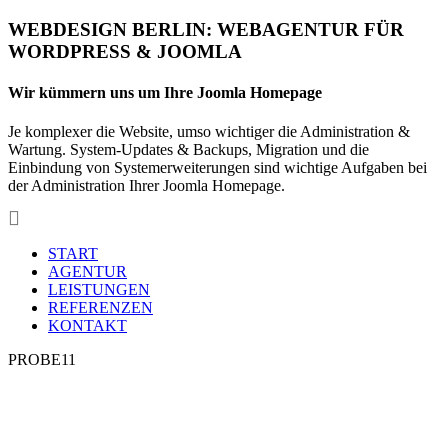
WEBDESIGN BERLIN: WEBAGENTUR FÜR
WORDPRESS & JOOMLA
Wir kümmern uns um Ihre Joomla Homepage
Je komplexer die Website, umso wichtiger die Administration &
Wartung. System-Updates & Backups, Migration und die
Einbindung von Systemerweiterungen sind wichtige Aufgaben bei
der Administration Ihrer Joomla Homepage.
START
Wir betreuen Ihre Joomla-Homepage und sind als Ansprechpartner
AGENTUR
in allen Fragen rund um Joomla! für Sie da. Wir kennen die Tücken
LEISTUNGEN
und Schwächen von Joomla! und wissen worauf es bei der
REFERENZEN
Administration ihrer Website ankommt. Dabei greifen wir auf
KONTAKT
langjährige Webmaster-Erfahrung zurück. Wir migrieren Ihre alte
Joomla-Webseite auf die aktuelle Joomla-Version, helfen bei der
Auswahl geeigneter Systemerweiterungen (Extensions) und
erweitern Ihre Joomla!-Site mit den gewünschten zusätzlichen
Funktionen.